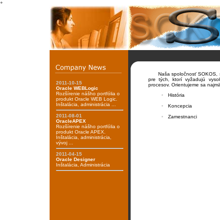
+
Naša spoločnosť SOKOS, s.r.o.
pre tých, ktorí vyžadujú vyso
2011-10-15
procesov. Orientujeme sa najmä
Oracle WEBLogic
Rozšírenie nášho portfólia o
História
produkt Oracle WEB Logic.
Inštalácia, administrácia ...
Koncepcia
2011-08-01
Zamestnanci
OracleAPEX
Rozšírenie nášho portfólia o
produkt Oracle APEX.
Inštalácia, administrácia,
vývoj ...
2011-04-15
Oracle Designer
Inštalácia, Administrácia